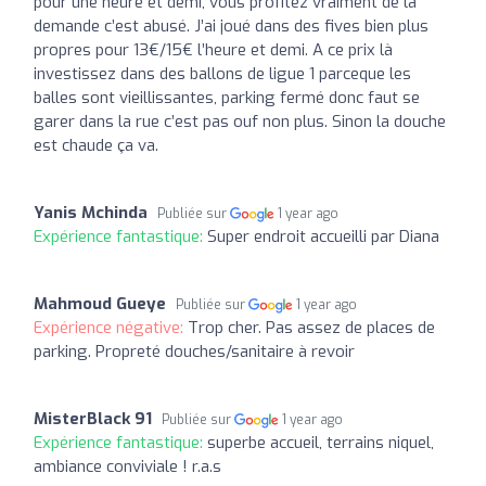
pour une heure et demi, vous profitez vraiment de la
demande c’est abusé. J’ai joué dans des fives bien plus
propres pour 13€/15€ l’heure et demi. A ce prix là
investissez dans des ballons de ligue 1 parceque les
balles sont vieillissantes, parking fermé donc faut se
garer dans la rue c’est pas ouf non plus. Sinon la douche
est chaude ça va.
Yanis Mchinda
Publiée sur
1 year ago
Expérience fantastique:
Super endroit accueilli par Diana
Mahmoud Gueye
Publiée sur
1 year ago
Expérience négative:
Trop cher. Pas assez de places de
parking. Propreté douches/sanitaire à revoir
MisterBlack 91
Publiée sur
1 year ago
Expérience fantastique:
superbe accueil, terrains niquel,
ambiance conviviale ! r.a.s