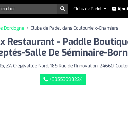
Clubs de Padel
Ajout
de Dordogne
Clubs de Padel dans Coulounieix-Chamiers
x Restaurant - Paddle Boutique
eptés-Salle De Séminaire-Bor
5, ZA Cré@vallée Nord, 185 Rue de l'Innovation, 24660, Coulo
+33553098224