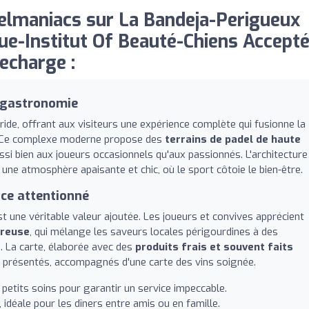
lmaniacs sur La Bandeja-Perigueux
ue-Institut Of Beauté-Chiens Accepté
echarge :
t gastronomie
ide, offrant aux visiteurs une expérience complète qui fusionne la
né. Ce complexe moderne propose des
terrains de padel de haute
ssi bien aux joueurs occasionnels qu'aux passionnés. L'architecture
ne atmosphère apaisante et chic, où le sport côtoie le bien-être.
ice attentionné
st une véritable valeur ajoutée. Les joueurs et convives apprécient
éreuse
, qui mélange les saveurs locales périgourdines à des
. La carte, élaborée avec des
produits frais et souvent faits
n présentés, accompagnés d'une carte des vins soignée.
petits soins pour garantir un service impeccable.
idéale pour les dîners entre amis ou en famille.