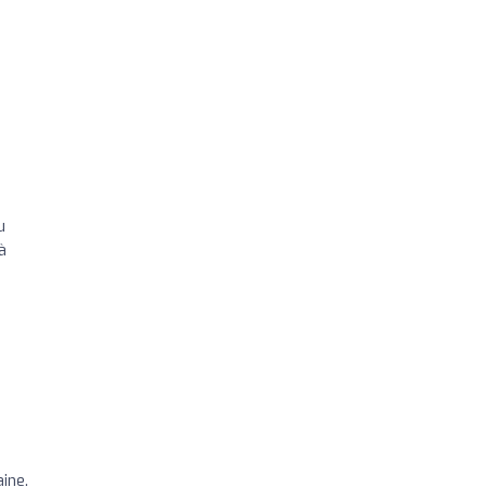
u
à
ine.