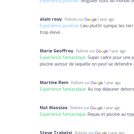
Expérience positive:
Singulier bout du monde où
alain rouy
Publiée sur
1 year ago
Expérience positive:
Lieu plutôt sympa, les terr
trop élevé .
Marie Geoffroy
Publiée sur
1 year ago
Expérience fantastique:
Super cadre pour une p
piscine autour de laquelle on peut se détendre 
Martine Rem
Publiée sur
1 year ago
Expérience fantastique:
Au top déjeuner dehors 
Nat Massias
Publiée sur
1 year ago
Expérience fantastique:
Repas et piscine au top
Steve Trabelsi
Publiée sur
1 year ago