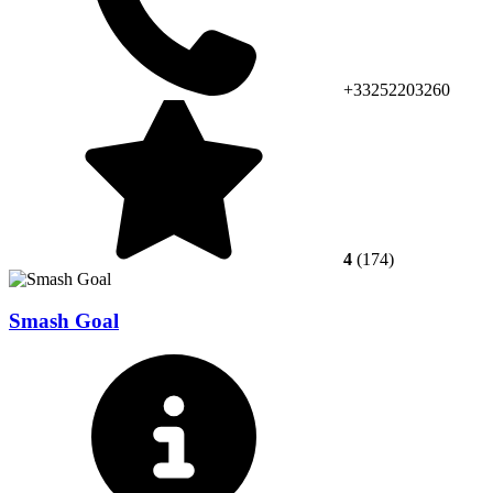
+33252203260
4
(174)
Smash Goal