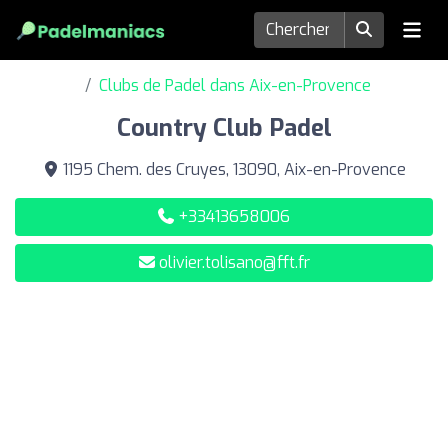
Clubs de Padel dans Aix-en-Provence
Country Club Padel
1195 Chem. des Cruyes, 13090, Aix-en-Provence
+33413658006
olivier.tolisano@fft.fr