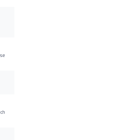
 se
ach