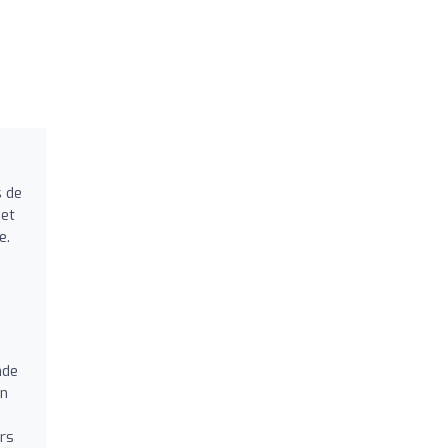
s de
 et
e.
,
nde
on
urs