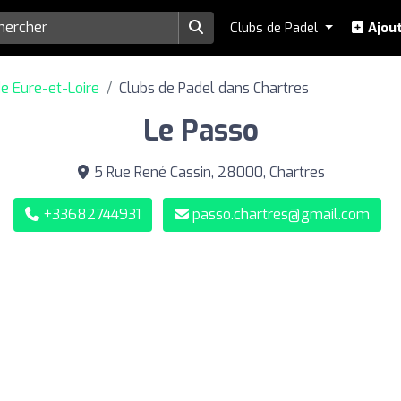
Clubs de Padel
Ajout
e Eure-et-Loire
Clubs de Padel dans Chartres
Le Passo
5 Rue René Cassin, 28000, Chartres
+33682744931
passo.chartres@gmail.com