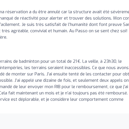
ma réservation a du être annulé car la structure avait été sévèrem
manqué de réactivité pour alerter et trouver des solutions. Mon c
 facilement. Je suis très satisfait de l’humanité dont font preuve Sa
très agréable, convivial et humain. Au Passo on se sent chez soi!
ère.
terrains de badminton pour un total de 21 €. La veille, à 23h30, le
ntempéries, les terrains seraient inaccessibles. Ce que nous avons
é de monter sur Paris. J’ai ensuite tenté de les contacter pour obt
sible. J’ai appelé une dizaine de fois, et seulement deux appels on
emandé de leur envoyer mon RIB pour le remboursement, ce que j’ai 
ela fait maintenant un mois et je n’ai toujours pas été remboursé.
service est déplorable, et je considère leur comportement comme