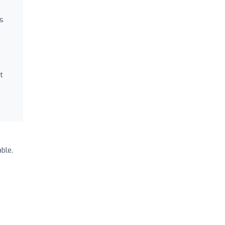
os
t
ble.