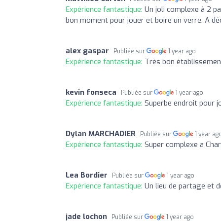
Expérience fantastique:
Un joli complexe à 2 pa
bon moment pour jouer et boire un verre. A déc
alex gaspar
Publiée sur
1 year ago
Expérience fantastique:
Très bon établissemen
kevin fonseca
Publiée sur
1 year ago
Expérience fantastique:
Superbe endroit pour jo
Dylan MARCHADIER
Publiée sur
1 year ag
Expérience fantastique:
Super complexe a Chartr
Lea Bordier
Publiée sur
1 year ago
Expérience fantastique:
Un lieu de partage et
jade lochon
Publiée sur
1 year ago