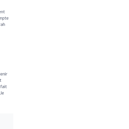
ent
ompte
rah
enir
t
fait
 Je