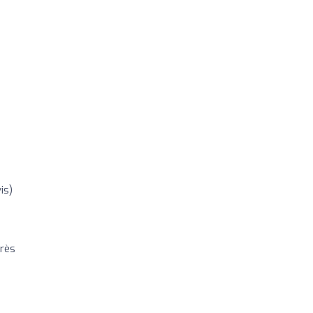
is)
très