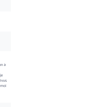
on à
je
révus
 moi