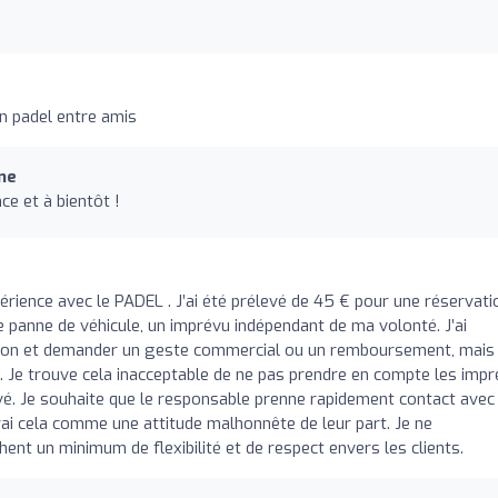
n padel entre amis
ne
ce et à bientôt !
périence avec le PADEL . J’ai été prélevé de 45 € pour une réservati
ne panne de véhicule, un imprévu indépendant de ma volonté. J’ai
tion et demander un geste commercial ou un remboursement, mais 
e. Je trouve cela inacceptable de ne pas prendre en compte les imp
evé. Je souhaite que le responsable prenne rapidement contact avec
erai cela comme une attitude malhonnête de leur part. Je ne
t un minimum de flexibilité et de respect envers les clients.