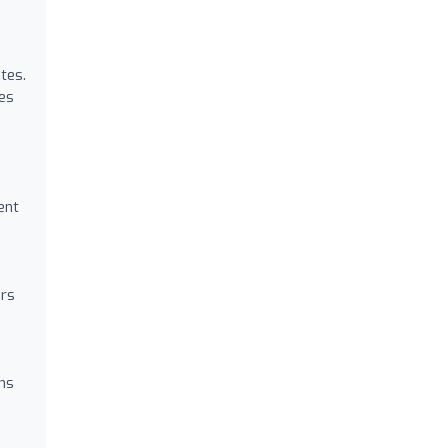
tes.
es
ent
s
ors
ons