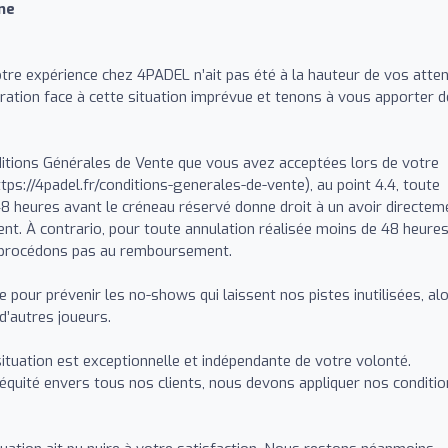
ne
e expérience chez 4PADEL n’ait pas été à la hauteur de vos atten
tion face à cette situation imprévue et tenons à vous apporter d
tions Générales de Vente que vous avez acceptées lors de votre
https://4padel.fr/conditions-generales-de-vente), au point 4.4, toute
48 heures avant le créneau réservé donne droit à un avoir directem
ent. À contrario, pour toute annulation réalisée moins de 48 heure
e procédons pas au remboursement.
e pour prévenir les no-shows qui laissent nos pistes inutilisées, al
 d’autres joueurs.
uation est exceptionnelle et indépendante de votre volonté.
 équité envers tous nos clients, nous devons appliquer nos conditi