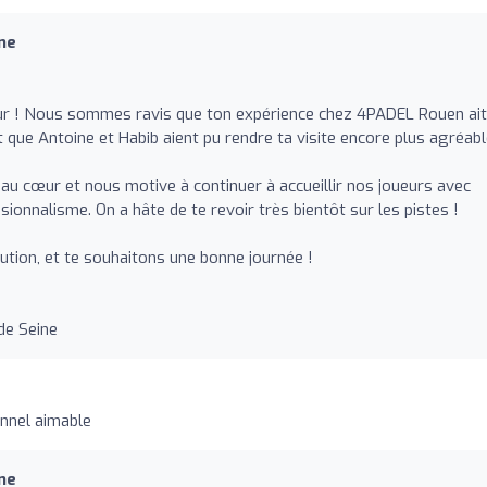
ne
ur ! Nous sommes ravis que ton expérience chez 4PADEL Rouen ait
t que Antoine et Habib aient pu rendre ta visite encore plus agréabl
u cœur et nous motive à continuer à accueillir nos joueurs avec
sionnalisme. On a hâte de te revoir très bientôt sur les pistes !
ution, et te souhaitons une bonne journée !
de Seine
nnel aimable
ne