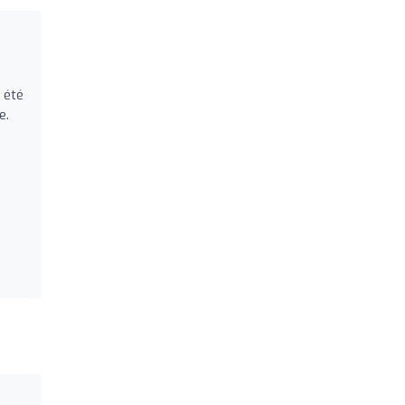
 été
e.