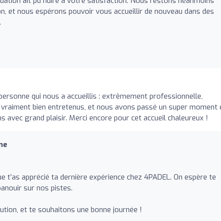
uation ait pu nuire à votre satisfaction. Nous restons néanmoins
on, et nous espérons pouvoir vous accueillir de nouveau dans des
.
 personne qui nous a accueillis : extrêmement professionnelle,
nt vraiment bien entretenus, et nous avons passé un super moment 
 avec grand plaisir. Merci encore pour cet accueil chaleureux !
ne
 t’as apprécié ta dernière expérience chez 4PADEL. On espère te
anouir sur nos pistes.
ution, et te souhaitons une bonne journée !