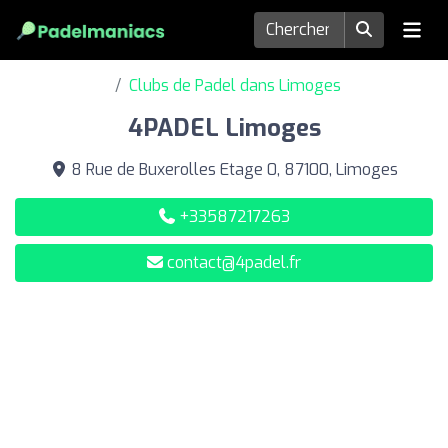
Clubs de Padel dans Limoges
4PADEL Limoges
8 Rue de Buxerolles Etage 0, 87100, Limoges
+33587217263
contact@4padel.fr