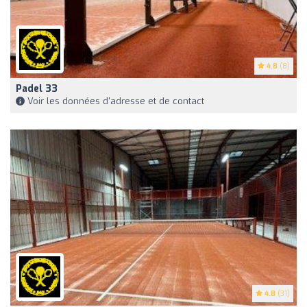
4.8
(8)
Padel 33
Voir les données d'adresse et de contact
4.8
(31)