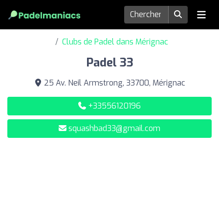
Clubs de Padel dans Mérignac
Padel 33
25 Av. Neil Armstrong, 33700, Mérignac
+33556120196
squashbad33@gmail.com