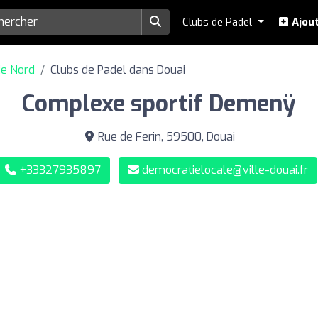
Clubs de Padel
Ajout
de Nord
Clubs de Padel dans Douai
Complexe sportif Demenÿ
Rue de Ferin, 59500, Douai
+33327935897
democratielocale@ville-douai.fr