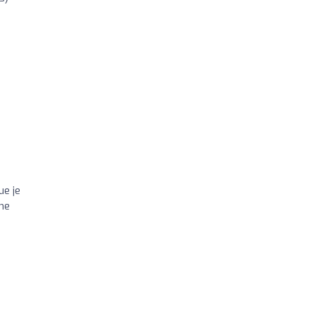
ue je
 me