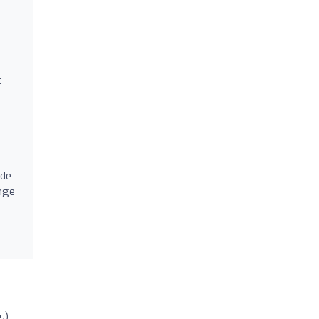
t
 de
tage
s)