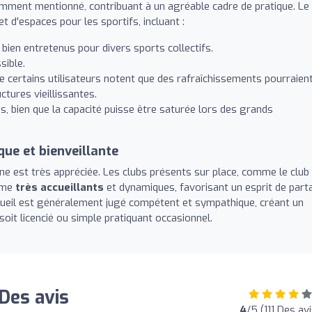
uemment mentionné, contribuant à un agréable cadre de pratique. Le
t d'espaces pour les sportifs, incluant :
bien entretenus pour divers sports collectifs.
sible.
ue certains utilisateurs notent que des rafraîchissements pourraien
ctures vieillissantes.
cès, bien que la capacité puisse être saturée lors des grands
e et bienveillante
ne est très appréciée. Les clubs présents sur place, comme le club
omme
très accueillants
et dynamiques, favorisant un esprit de par
ccueil est généralement jugé compétent et sympathique, créant un
soit licencié ou simple pratiquant occasionnel.
Des avis
4
/5 (111 Des avi