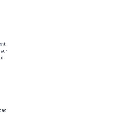
ant
 sur
té
 pas