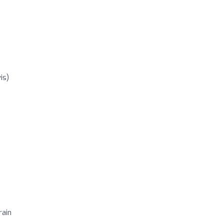
is)
rain