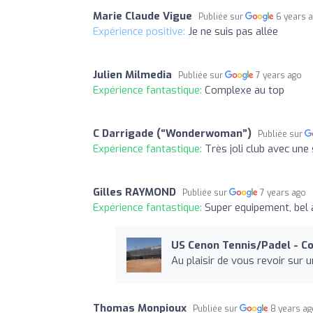
Marie Claude Vigue
Publiée sur
6 years 
Expérience positive:
Je ne suis pas allée
Julien Milmedia
Publiée sur
7 years ago
Expérience fantastique:
Complexe au top
C Darrigade (“Wonderwoman”)
Publiée sur
Expérience fantastique:
Très joli club avec une
Gilles RAYMOND
Publiée sur
7 years ago
Expérience fantastique:
Super equipement, bel 
US Cenon Tennis/Padel - C
Au plaisir de vous revoir sur 
Thomas Monpioux
Publiée sur
8 years a