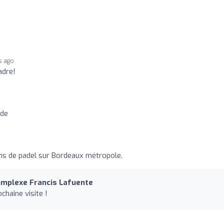
s ago
adre!
nde
ains de padel sur Bordeaux métropole.
omplexe Francis Lafuente
chaine visite !