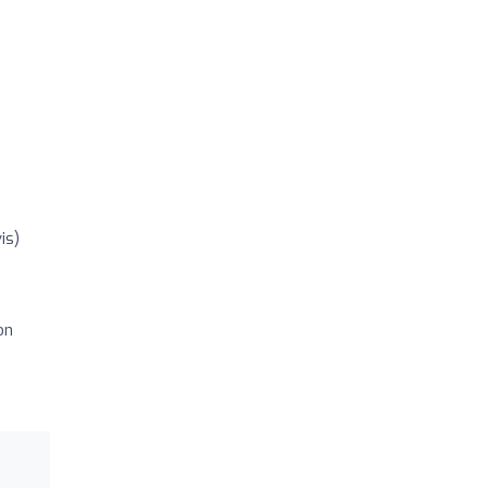
is)
on