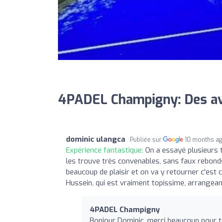
4PADEL Champigny: Des av
dominic ulangca
Publiée sur
10 months a
Expérience fantastique:
On a essayé plusieurs 
les trouve très convenables, sans faux rebonds
beaucoup de plaisir et on va y retourner c'est c
Hussein, qui est vraiment topissime, arrangean
4PADEL Champigny
Bonjour Dominic, merci beaucoup pour t