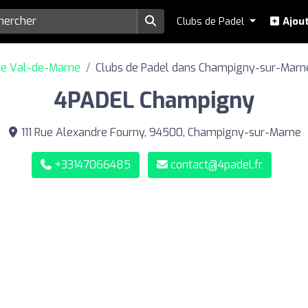
Clubs de Padel
Ajout
de Val-de-Marne
Clubs de Padel dans Champigny-sur-Marn
4PADEL Champigny
111 Rue Alexandre Fourny, 94500, Champigny-sur-Marne
+33147066485
contact@4padel.fr