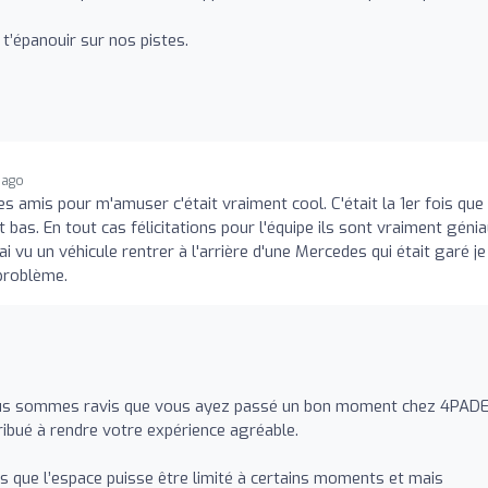
t’épanouir sur nos pistes.
 ago
es amis pour m'amuser c'était vraiment cool. C'était la 1er fois que 
st bas. En tout cas félicitations pour l'équipe ils sont vraiment géni
i vu un véhicule rentrer à l'arrière d'une Mercedes qui était garé je
 problème.
ous sommes ravis que vous ayez passé un bon moment chez 4PAD
ribué à rendre votre expérience agréable.
 que l’espace puisse être limité à certains moments et mais