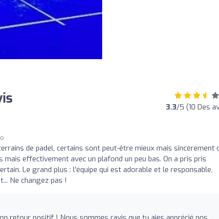
is
3.3
/5 (10 Des av
go
terrains de padel, certains sont peut-être mieux mais sincèrement 
 mais effectivement avec un plafond un peu bas. On a pris pris
ertain. Le grand plus : l'équipe qui est adorable et le responsable,
t... Ne changez pas !
on retour positif ! Nous sommes ravis que tu aies apprécié nos