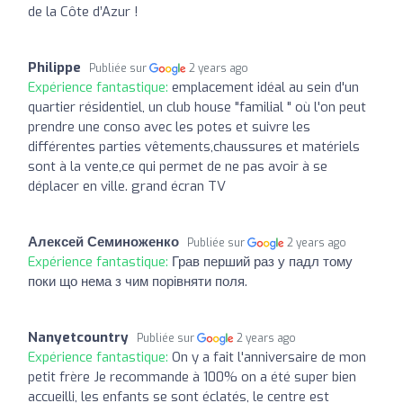
de la Côte d’Azur !
Philippe
Publiée sur
2 years ago
Expérience fantastique:
emplacement idéal au sein d'un
quartier résidentiel, un club house "familial " où l'on peut
prendre une conso avec les potes et suivre les
différentes parties vêtements,chaussures et matériels
sont à la vente,ce qui permet de ne pas avoir à se
déplacer en ville. grand écran TV
Алексей Семиноженко
Publiée sur
2 years ago
Expérience fantastique:
Грав перший раз у падл тому
поки що нема з чим порівняти поля.
Nanyetcountry
Publiée sur
2 years ago
Expérience fantastique:
On y a fait l'anniversaire de mon
petit frère Je recommande à 100% on a été super bien
accueilli, les enfants se sont éclatés, le centre est