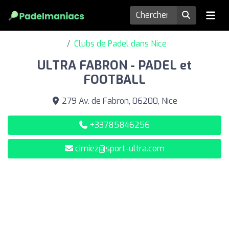
Clubs de Padel dans Nice
ULTRA FABRON - PADEL et
FOOTBALL
279 Av. de Fabron, 06200, Nice
+33785846256
cimiez@sport-ultra.com