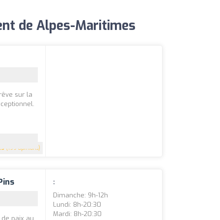
ent de Alpes-Maritimes
rêve sur la
xceptionnel.
.5
(199 Opinions)
Pins
:
Dimanche: 9h-12h
Lundi: 8h-20:30
Mardi: 8h-20:30
 de paix au