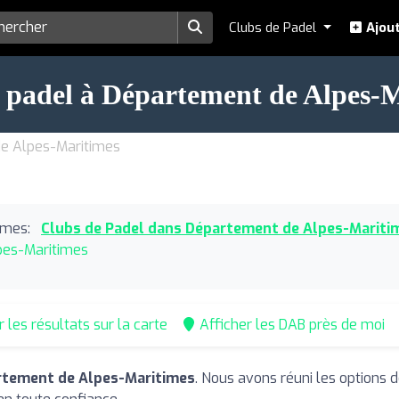
Clubs de Padel
Ajout
 padel à Département de Alpes-
de Alpes-Maritimes
imes:
Clubs de Padel dans Département de Alpes-Mariti
pes-Maritimes
r les résultats sur la carte
Afficher les DAB près de moi
rtement de Alpes-Maritimes
. Nous avons réuni les options d