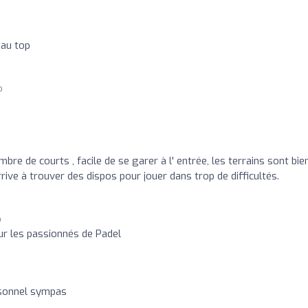
 au top
o
bre de courts , facile de se garer à l' entrée, les terrains sont bie
ive à trouver des dispos pour jouer dans trop de difficultés.
o
ur les passionnés de Padel
rsonnel sympas