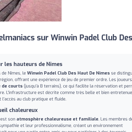
lmaniacs sur Winwin Padel Club De
ur les hauteurs de Nîmes
s de Nîmes, le
Winwin Padel Club Des Haut De Nimes
se disting
égion, offrant une expérience de jeu de premier ordre. Les joueurs
 de courts
(jusqu'à 8 terrains), ce qui facilite la réservation et pe
e. L'infrastructure est décrite comme très belle et bien entretenue
l'accès au club pratique et fluide.
ueil chaleureux
c'est son
atmosphère chaleureuse et familiale
. Les membres d
 sympathie et leur professionnalisme, créant un environnement
oit pour une partie entre amis ou pour participer à des tournois