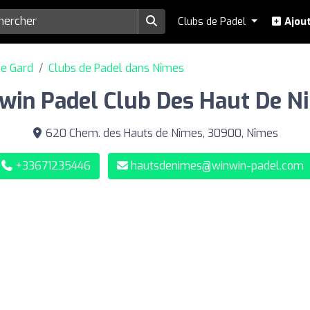
Clubs de Padel
Ajout
de Gard
Clubs de Padel dans Nîmes
win Padel Club Des Haut De N
620 Chem. des Hauts de Nîmes, 30900, Nîmes
+33671235446
hautsdenimes@winwin-padel.com