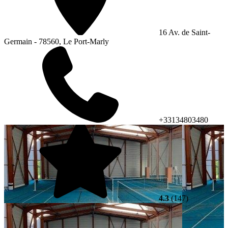
16 Av. de Saint-
Germain - 78560, Le Port-Marly
+33134803480
4.3
(147)