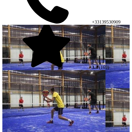
+33139530909
3.3
(169)