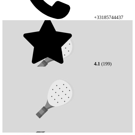
+33185744437
4.1
(199)