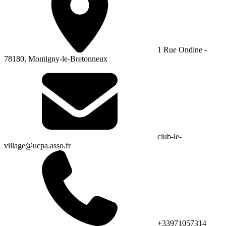
1 Rue Ondine -
78180, Montigny-le-Bretonneux
club-le-
village@ucpa.asso.fr
+33971057314