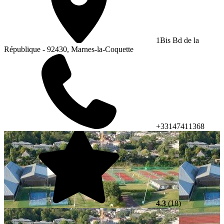
1Bis Bd de la
République - 92430, Marnes-la-Coquette
+33147411368
4.3
(18)