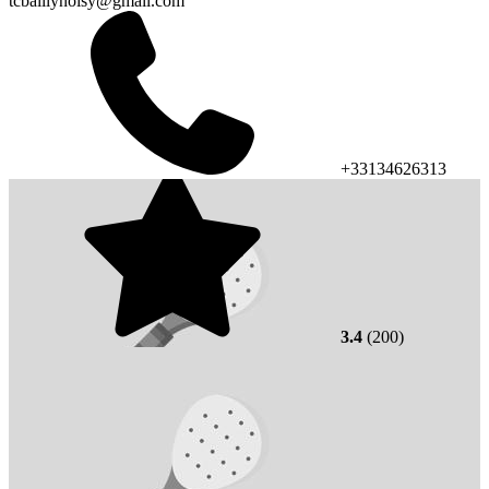
tcbaillynoisy@gmail.com
+33134626313
3.4
(200)