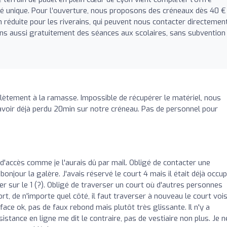
ité unique. Pour l’ouverture, nous proposons des créneaux dès 40 €
on réduite pour les riverains, qui peuvent nous contacter directemen
ons aussi gratuitement des séances aux scolaires, sans subvention
ètement à la ramasse. Impossible de récupérer le matériel, nous
avoir déjà perdu 20min sur notre créneau. Pas de personnel pour
 d'accès comme je l'aurais dû par mail. Obligé de contacter une
bonjour la galère. J'avais réservé le court 4 mais il était déjà occu
er sur le 1 (?). Obligé de traverser un court où d'autres personnes
ort, de n'importe quel côté, il faut traverser à nouveau le court vois
rface ok, pas de faux rebond mais plutôt très glissante. Il n'y a
sistance en ligne me dit le contraire, pas de vestiaire non plus. Je n