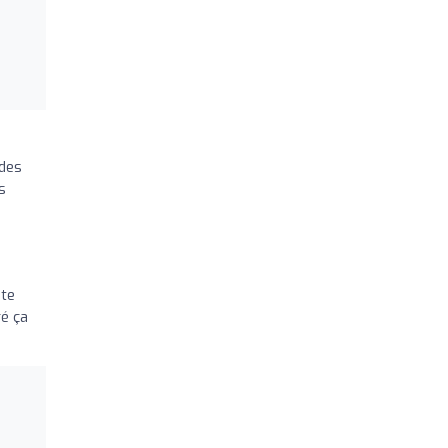
 des
s
nte
ré ça