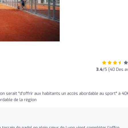
3.4
/5 (40 Des av
ion serait "d'offrir aux habitants un accès abordable au sport" à 40
ordable de la région
 terrain de padel en plein cœur de Lyon vient compléter l’offre