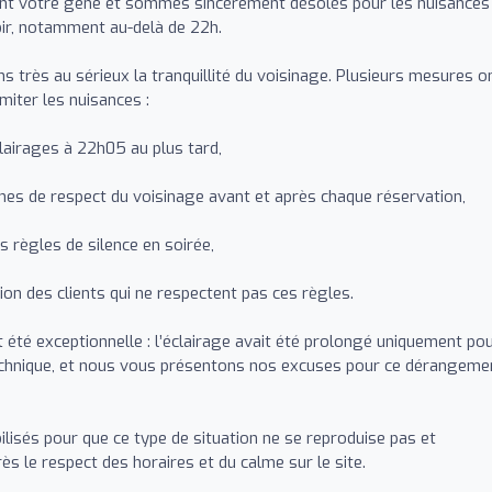
t votre gêne et sommes sincèrement désolés pour les nuisances
ir, notamment au-delà de 22h.
 très au sérieux la tranquillité du voisinage. Plusieurs mesures o
miter les nuisances :
lairages à 22h05 au plus tard,
es de respect du voisinage avant et après chaque réservation,
s règles de silence en soirée,
ion des clients qui ne respectent pas ces règles.
 été exceptionnelle : l’éclairage avait été prolongé uniquement po
echnique, et nous vous présentons nos excuses pour ce dérangeme
isés pour que ce type de situation ne se reproduise pas et
ès le respect des horaires et du calme sur le site.