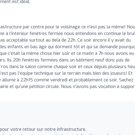
ment est idéal.
frastructure par contre pour le voisinage ce n’est pas la même! No
e à l’intérieur fenêtres fermée nous entendons en continue le brui
as acceptable surtout au delà de 22h. Ce soir encore il y avait du
i des enfants en bas âge qui dorment tôt et qui se demande pourquo
que c’était la même chose hier soir et ce matin à 7h nous avons eu 
ueurs. Ils 20h fenêtres fermées dans un bâtiment neuf donc pas de
arros dans le salon comme chaque soir et ceux depuis plusieurs heu
n’est pas l’équipe technique sur le terrain mais bien des joueurs! Et
ore allumé à 22h15 comme vendredi et probablement ce soir. Sachez
airie et qu’une pétition circule. Nous n’avons pas vocation à suppo
our votre retour sur notre infrastructure.