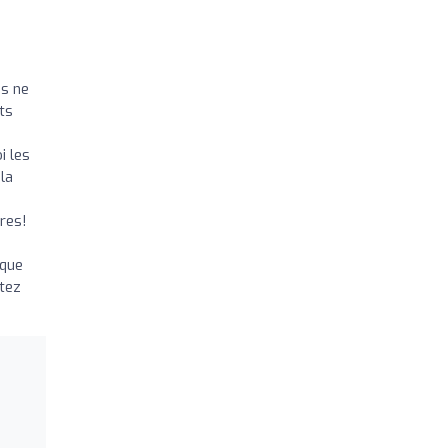
us ne
ts
i les
la
res!
 que
rtez