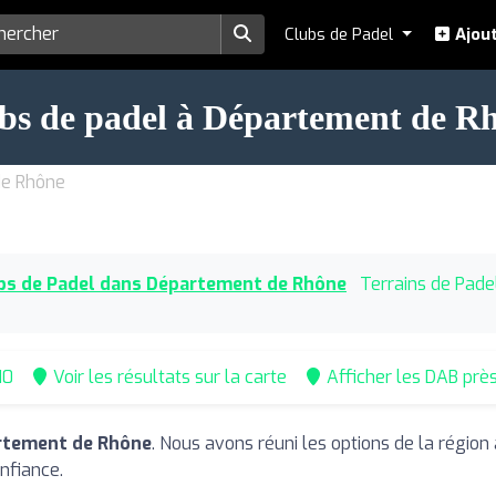
Clubs de Padel
Ajout
bs de padel à Département de R
de Rhône
bs de Padel dans Département de Rhône
Terrains de Pad
10
Voir les résultats sur la carte
Afficher les DAB prè
artement de Rhône
. Nous avons réuni les options de la région
nfiance.