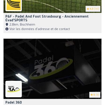
4.3
(141)
P&F - Padel And Foot Strasbourg - Anciennement
Évad'SPORTS
2,8km, Bischheim
Voir les données d'adresse et de contact
5
(9)
Padel 360