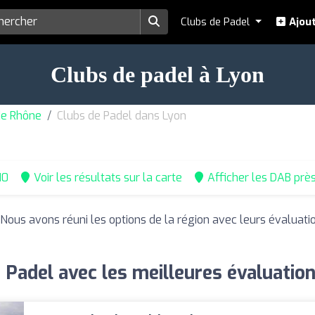
Clubs de Padel
Ajout
Clubs de padel à Lyon
de Rhône
Clubs de Padel dans Lyon
10
Voir les résultats sur la carte
Afficher les DAB prè
. Nous avons réuni les options de la région avec leurs évaluati
 Padel avec les meilleures évaluatio