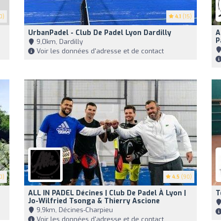
0)
4.1
(15)
UrbanPadel - Club De Padel Lyon Dardilly
A
P
9,0km, Dardilly
Voir les données d'adresse et de contact
0)
4.5
(90)
ALL IN PADEL Décines | Club De Padel À Lyon |
T
Jo-Wilfried Tsonga & Thierry Ascione
9,9km, Décines-Charpieu
Voir les données d'adresse et de contact