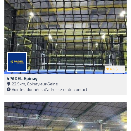
4.6
(200)
4PADEL Epinay
22,9km, Épinay-sur-Seine
Voir les données d'adresse et de contact