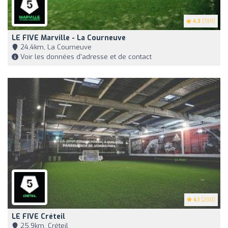
4.3
(199)
LE FIVE Marville - La Courneuve
24,4km, La Courneuve
Voir les données d'adresse et de contact
4.1
(200)
LE FIVE Créteil
25,9km, Créteil